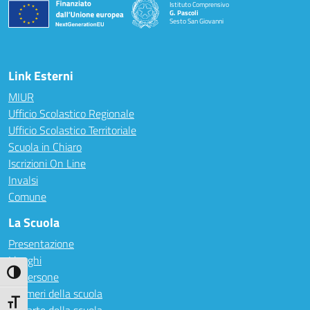
Istituto Comprensivo
G. Pascoli
Sesto San Giovanni
Link Esterni
MIUR
Ufficio Scolastico Regionale
Ufficio Scolastico Territoriale
Scuola in Chiaro
Iscrizioni On Line
Invalsi
Comune
La Scuola
Presentazione
I luoghi
Attiva/disattiva alto contrasto
Le persone
I numeri della scuola
Attiva/disattiva dimensione testo