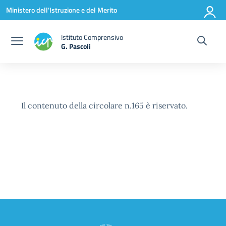
Vai ai contenuti
Vai al menu di navigazione
Vai al footer
Ministero dell'Istruzione e del Merito
Istituto Comprensivo
G. Pascoli
Il contenuto della circolare n.165 è riservato.