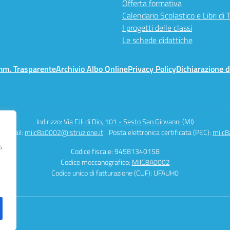
Offerta formativa
Calendario Scolastico e Libri di 
I progetti delle classi
Le schede didattiche
mm. Trasparente
Archivio Albo Online
Privacy Policy
Dichiarazione d
Indirizzo:
Via F.lli di Dio, 101 - Sesto San Giovanni (MI)
Email:
miic8a0002@istruzione.it
Posta elettronica certificata (PEC):
miic8
,
Codice fiscale: 94581340158
Codice meccanografico:
MIIC8A0002
Codice unico di fatturazione (CUF): UFAUH0