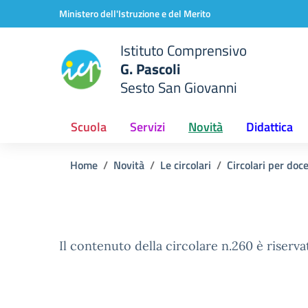
Vai ai contenuti
Vai al menu di navigazione
Vai al footer
Ministero dell'Istruzione e del Merito
Istituto Comprensivo
G. Pascoli
Sesto San Giovanni
Scuola
Servizi
Novità
Didattica
Home
Novità
Le circolari
Circolari per doc
Il contenuto della circolare n.260 è riserva