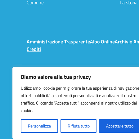
Comune
La storia
Amministrazione Trasparente
Albo Online
Archivio A
Crediti
Diamo valore alla tua privacy
Centralino:
02 3657491
Utilizziamo i cookie per migliorare la tua esperienza di navigazione
offrirti pubblicità o contenuti personalizzati e analizzare il nostro
traffico. Cliccando “Accetta tutti”, acconsenti al nostro utilizzo dei
cookie.
Personalizza
Rifiuta tutto
Accettare tutto