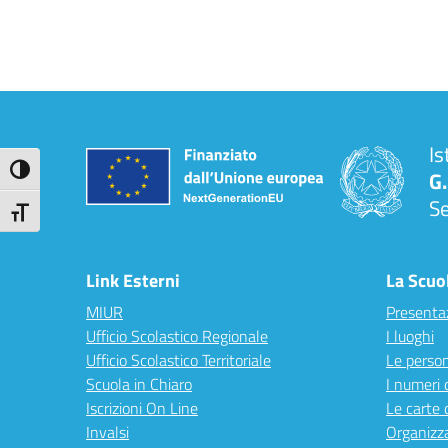
Is
Attiva/disattiva alto contrasto
G.
S
Attiva/disattiva dimensione testo
Link Esterni
La Scuo
MIUR
Presenta
Ufficio Scolastico Regionale
I luoghi
Ufficio Scolastico Territoriale
Le perso
Scuola in Chiaro
I numeri 
Iscrizioni On Line
Le carte 
Invalsi
Organizz