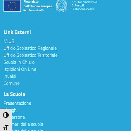
Istituto Comprensivo
G. Pascoli
Sesto San Giovanni
Link Esterni
MIUR
Ufficio Scolastico Regionale
Ufficio Scolastico Territoriale
Scuola in Chiaro
Iscrizioni On Line
Invalsi
Comune
La Scuola
Presentazione
I luoghi
Attiva/disattiva alto contrasto
Le persone
I numeri della scuola
Attiva/disattiva dimensione testo