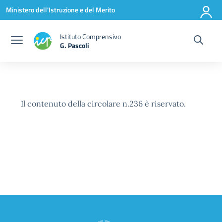
Vai ai contenuti
Vai al menu di navigazione
Vai al footer
Ministero dell'Istruzione e del Merito
Istituto Comprensivo
G. Pascoli
Il contenuto della circolare n.236 è riservato.