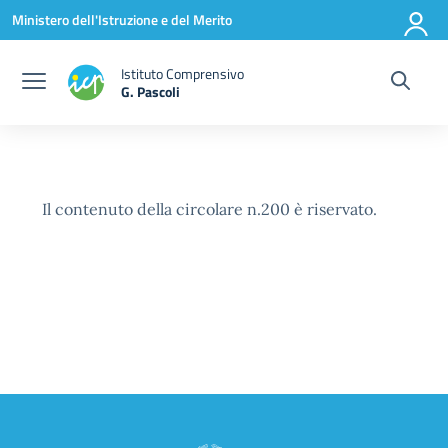
Vai ai contenuti
Vai al menu di navigazione
Vai al footer
Ministero dell'Istruzione e del Merito
Istituto Comprensivo
G. Pascoli
Il contenuto della circolare n.200 è riservato.