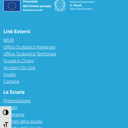
Istituto Comprensivo
G. Pascoli
Sesto San Giovanni
Link Esterni
MIUR
Ufficio Scolastico Regionale
Ufficio Scolastico Territoriale
Scuola in Chiaro
Iscrizioni On Line
Invalsi
Comune
La Scuola
Presentazione
I luoghi
Attiva/disattiva alto contrasto
Le persone
I numeri della scuola
Attiva/disattiva dimensione testo