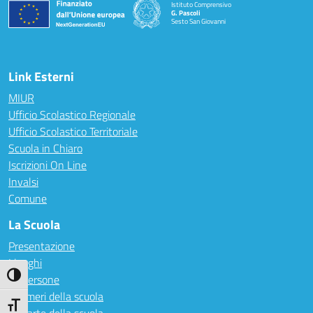
Istituto Comprensivo
G. Pascoli
Sesto San Giovanni
Link Esterni
MIUR
Ufficio Scolastico Regionale
Ufficio Scolastico Territoriale
Scuola in Chiaro
Iscrizioni On Line
Invalsi
Comune
La Scuola
Presentazione
I luoghi
Attiva/disattiva alto contrasto
Le persone
I numeri della scuola
Attiva/disattiva dimensione testo