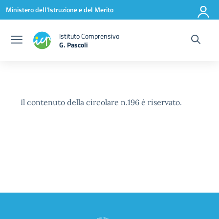
Vai ai contenuti
Vai al menu di navigazione
Vai al footer
Ministero dell'Istruzione e del Merito
Istituto Comprensivo
G. Pascoli
Il contenuto della circolare n.196 è riservato.