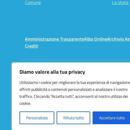
Comune
La storia
Amministrazione Trasparente
Albo Online
Archivio A
Crediti
Diamo valore alla tua privacy
Centralino:
02 3657491
Utilizziamo i cookie per migliorare la tua esperienza di navigazione
offrirti pubblicità o contenuti personalizzati e analizzare il nostro
traffico. Cliccando “Accetta tutti”, acconsenti al nostro utilizzo dei
cookie.
Personalizza
Rifiuta tutto
Accettare tutto