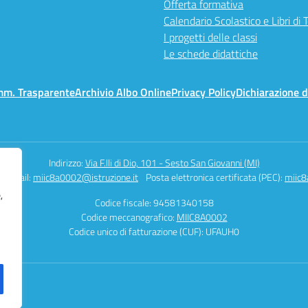
Offerta formativa
Calendario Scolastico e Libri di 
I progetti delle classi
Le schede didattiche
mm. Trasparente
Archivio Albo Online
Privacy Policy
Dichiarazione d
Indirizzo:
Via F.lli di Dio, 101 - Sesto San Giovanni (MI)
Email:
miic8a0002@istruzione.it
Posta elettronica certificata (PEC):
miic8
,
Codice fiscale: 94581340158
Codice meccanografico:
MIIC8A0002
Codice unico di fatturazione (CUF): UFAUH0