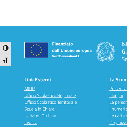
Is
Attiva/disattiva alto contrasto
G.
S
Attiva/disattiva dimensione testo
Link Esterni
La Scuo
MIUR
Presenta
Ufficio Scolastico Regionale
I luoghi
Ufficio Scolastico Territoriale
Le perso
Scuola in Chiaro
I numeri 
Iscrizioni On Line
Le carte 
Invalsi
Organizz