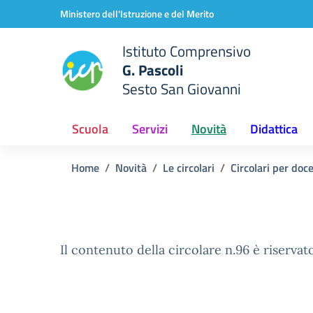
Vai ai contenuti
Vai al menu di navigazione
Vai al footer
Ministero dell'Istruzione e del Merito
Istituto Comprensivo
G. Pascoli
Sesto San Giovanni
Scuola
Servizi
Novità
Didattica
Home
Novità
Le circolari
Circolari per doc
Il contenuto della circolare n.96 è riservato