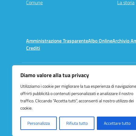
Comune
La storia
Amministrazione Trasparente
Albo Online
Archivio A
Crediti
Diamo valore alla tua privacy
Centralino:
02 3657491
Utilizziamo i cookie per migliorare la tua esperienza di navigazione
offrirti pubblicità o contenuti personalizzati e analizzare il nostro
traffico. Cliccando “Accetta tutti”, acconsenti al nostro utilizzo dei
cookie.
Personalizza
Rifiuta tutto
Accettare tutto