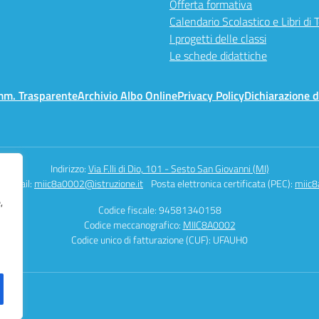
Offerta formativa
Calendario Scolastico e Libri di 
I progetti delle classi
Le schede didattiche
mm. Trasparente
Archivio Albo Online
Privacy Policy
Dichiarazione d
Indirizzo:
Via F.lli di Dio, 101 - Sesto San Giovanni (MI)
Email:
miic8a0002@istruzione.it
Posta elettronica certificata (PEC):
miic8
,
Codice fiscale: 94581340158
Codice meccanografico:
MIIC8A0002
Codice unico di fatturazione (CUF): UFAUH0