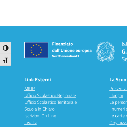
Is
Attiva/disattiva alto contrasto
G.
S
Attiva/disattiva dimensione testo
Link Esterni
La Scuo
MIUR
Presenta
Ufficio Scolastico Regionale
I luoghi
Ufficio Scolastico Territoriale
Le perso
Scuola in Chiaro
I numeri 
Iscrizioni On Line
Le carte 
Invalsi
Organizz