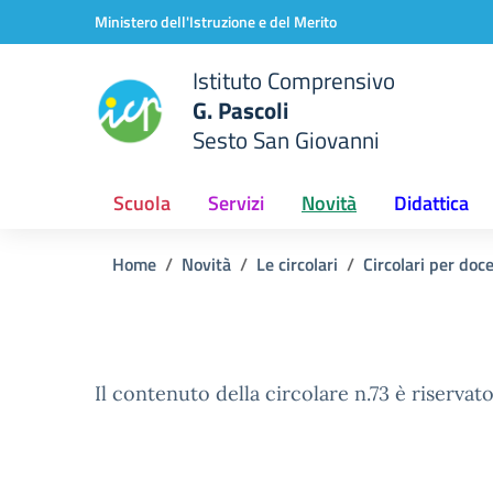
Vai ai contenuti
Vai al menu di navigazione
Vai al footer
Ministero dell'Istruzione e del Merito
Istituto Comprensivo
G. Pascoli
Sesto San Giovanni
Scuola
Servizi
Novità
Didattica
Home
Novità
Le circolari
Circolari per doc
Il contenuto della circolare n.73 è riservato