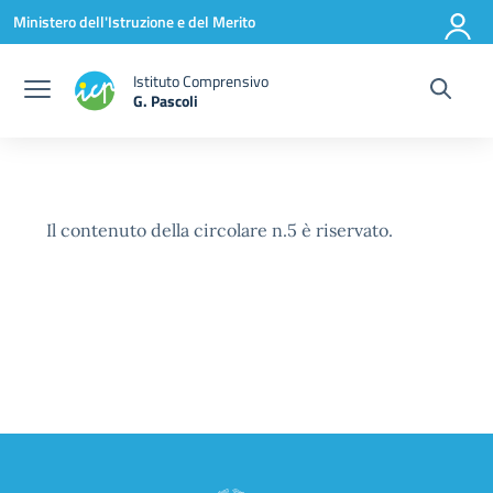
Vai ai contenuti
Vai al menu di navigazione
Vai al footer
Ministero dell'Istruzione e del Merito
Istituto Comprensivo
G. Pascoli
Il contenuto della circolare n.5 è riservato.