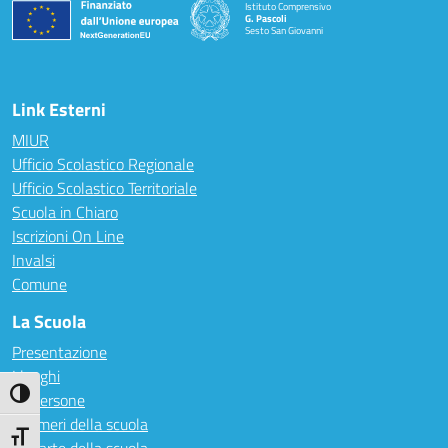
Istituto Comprensivo
G. Pascoli
Sesto San Giovanni
Link Esterni
MIUR
Ufficio Scolastico Regionale
Ufficio Scolastico Territoriale
Scuola in Chiaro
Iscrizioni On Line
Invalsi
Comune
La Scuola
Presentazione
I luoghi
Attiva/disattiva alto contrasto
Le persone
I numeri della scuola
Attiva/disattiva dimensione testo