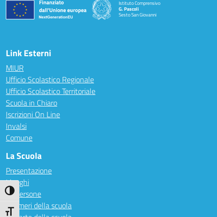
Istituto Comprensivo
G. Pascoli
Sesto San Giovanni
Link Esterni
MIUR
Ufficio Scolastico Regionale
Ufficio Scolastico Territoriale
Scuola in Chiaro
Iscrizioni On Line
Invalsi
Comune
La Scuola
Presentazione
I luoghi
Attiva/disattiva alto contrasto
Le persone
I numeri della scuola
Attiva/disattiva dimensione testo