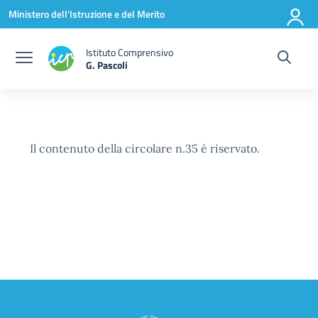
Vai ai contenuti
Vai al menu di navigazione
Vai al footer
Ministero dell'Istruzione e del Merito
Istituto Comprensivo
G. Pascoli
Il contenuto della circolare n.35 è riservato.