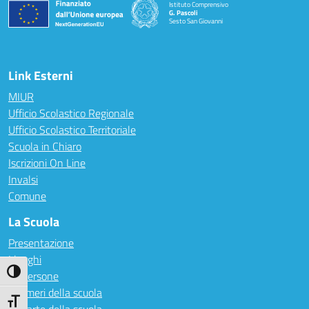
Istituto Comprensivo
G. Pascoli
Sesto San Giovanni
Link Esterni
MIUR
Ufficio Scolastico Regionale
Ufficio Scolastico Territoriale
Scuola in Chiaro
Iscrizioni On Line
Invalsi
Comune
La Scuola
Presentazione
I luoghi
Attiva/disattiva alto contrasto
Le persone
I numeri della scuola
Attiva/disattiva dimensione testo