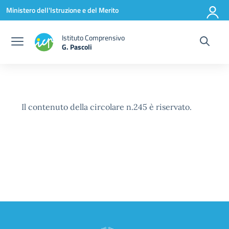
Vai ai contenuti
Vai al menu di navigazione
Vai al footer
Ministero dell'Istruzione e del Merito
Istituto Comprensivo
G. Pascoli
Il contenuto della circolare n.245 è riservato.