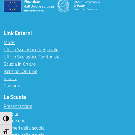
Istituto Comprensivo
G. Pascoli
Sesto San Giovanni
Link Esterni
MIUR
Ufficio Scolastico Regionale
Ufficio Scolastico Territoriale
Scuola in Chiaro
Iscrizioni On Line
Invalsi
Comune
La Scuola
Presentazione
I luoghi
Attiva/disattiva alto contrasto
Le persone
I numeri della scuola
Attiva/disattiva dimensione testo