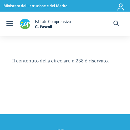
Vai ai contenuti
Vai al menu di navigazione
Vai al footer
Ministero dell'Istruzione e del Merito
Istituto Comprensivo
G. Pascoli
Il contenuto della circolare n.238 è riservato.