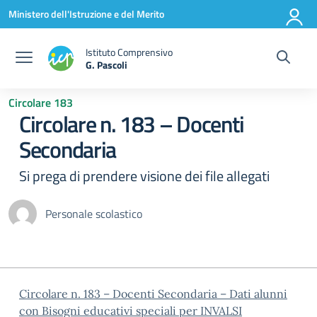
Vai ai contenuti
Vai al menu di navigazione
Vai al footer
Ministero dell'Istruzione e del Merito
Istituto Comprensivo
G. Pascoli
Circolare 183
Circolare n. 183 – Docenti
Secondaria
Si prega di prendere visione dei file allegati
Personale scolastico
Circolare n. 183 – Docenti Secondaria – Dati alunni
con Bisogni educativi speciali per INVALSI