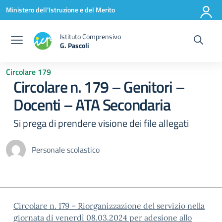
Vai ai contenuti
Vai al menu di navigazione
Vai al footer
Ministero dell'Istruzione e del Merito
Istituto Comprensivo
G. Pascoli
Circolare 179
Circolare n. 179 – Genitori –
Docenti – ATA Secondaria
Si prega di prendere visione dei file allegati
Personale scolastico
Circolare n. 179 – Riorganizzazione del servizio nella
giornata di venerdì 08.03.2024 per adesione allo