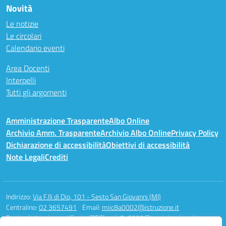
Novità
Le notizie
Le circolari
Calendario eventi
Area Docenti
Interpelli
Tutti gli argomenti
Amministrazione Trasparente
Albo Online
Archivio Amm. Trasparente
Archivio Albo Online
Privacy Policy
Dichiarazione di accessibilità
Obiettivi di accessibilità
Note Legali
Crediti
Indirizzo:
Via F.lli di Dio, 101 - Sesto San Giovanni (MI)
Centralino:
02 3657491
Email:
miic8a0002@istruzione.it
Posta elettronica certificata (PEC):
miic8a0002@pec.istruzione.it