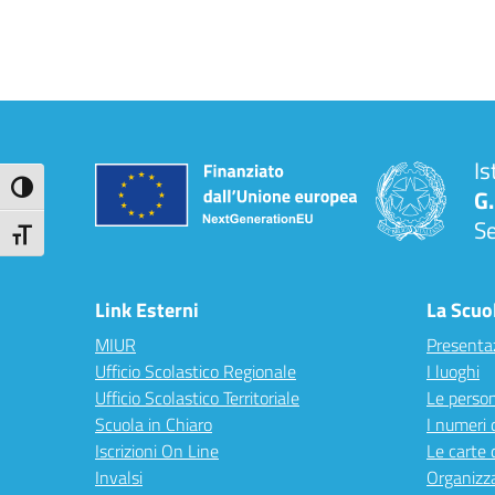
Is
Attiva/disattiva alto contrasto
G.
S
Attiva/disattiva dimensione testo
Link Esterni
La Scuo
MIUR
Presenta
Ufficio Scolastico Regionale
I luoghi
Ufficio Scolastico Territoriale
Le perso
Scuola in Chiaro
I numeri 
Iscrizioni On Line
Le carte 
Invalsi
Organizz