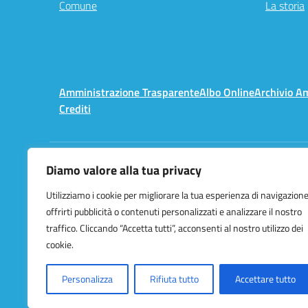
Comune
La storia
Amministrazione Trasparente
Albo Online
Archivio A
Crediti
Diamo valore alla tua privacy
Centralino:
02 3657491
Utilizziamo i cookie per migliorare la tua esperienza di navigazione
offrirti pubblicità o contenuti personalizzati e analizzare il nostro
traffico. Cliccando “Accetta tutti”, acconsenti al nostro utilizzo dei
cookie.
Personalizza
Rifiuta tutto
Accettare tutto