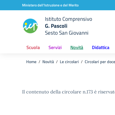
Vai ai contenuti
Vai al menu di navigazione
Vai al footer
Ministero dell'Istruzione e del Merito
Istituto Comprensivo
G. Pascoli
Sesto San Giovanni
Scuola
Servizi
Novità
Didattica
Home
Novità
Le circolari
Circolari per doc
Il contenuto della circolare n.173 è riservat