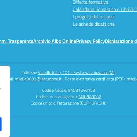
Offerta formativa
Calendario Scolastico e Libri di 
I progetti delle classi
Le schede didattiche
mm. Trasparente
Archivio Albo Online
Privacy Policy
Dichiarazione d
Indirizzo:
Via F.lli di Dio, 101 - Sesto San Giovanni (MI)
Email:
miic8a0002@istruzione.it
Posta elettronica certificata (PEC):
miic8
,
Codice fiscale: 94581340158
Codice meccanografico:
MIIC8A0002
Codice unico di fatturazione (CUF): UFAUH0