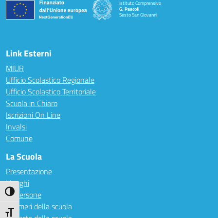
Istituto Comprensivo
G. Pascoli
Sesto San Giovanni
Link Esterni
MIUR
Ufficio Scolastico Regionale
Ufficio Scolastico Territoriale
Scuola in Chiaro
Iscrizioni On Line
Invalsi
Comune
La Scuola
Presentazione
I luoghi
Attiva/disattiva alto contrasto
Le persone
I numeri della scuola
Attiva/disattiva dimensione testo