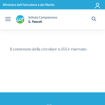
Vai ai contenuti
Vai al menu di navigazione
Vai al footer
Ministero dell'Istruzione e del Merito
Istituto Comprensivo
G. Pascoli
Il contenuto della circolare n.153 è riservato.