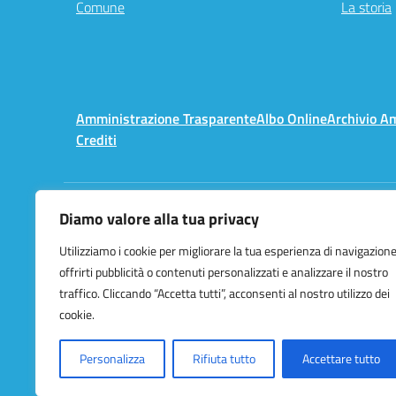
Comune
La storia
Amministrazione Trasparente
Albo Online
Archivio A
Crediti
Diamo valore alla tua privacy
Centralino:
02 3657491
Utilizziamo i cookie per migliorare la tua esperienza di navigazione
offrirti pubblicità o contenuti personalizzati e analizzare il nostro
traffico. Cliccando “Accetta tutti”, acconsenti al nostro utilizzo dei
cookie.
Personalizza
Rifiuta tutto
Accettare tutto