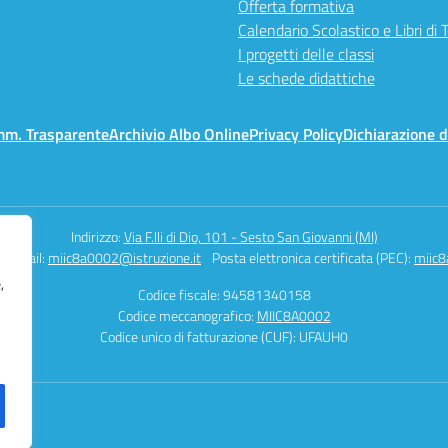
Offerta formativa
Calendario Scolastico e Libri di 
I progetti delle classi
Le schede didattiche
mm. Trasparente
Archivio Albo Online
Privacy Policy
Dichiarazione d
Indirizzo:
Via F.lli di Dio, 101 - Sesto San Giovanni (MI)
Email:
miic8a0002@istruzione.it
Posta elettronica certificata (PEC):
miic8
,
Codice fiscale: 94581340158
Codice meccanografico:
MIIC8A0002
Codice unico di fatturazione (CUF): UFAUH0