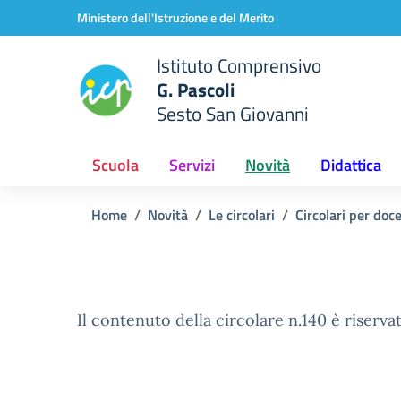
Vai ai contenuti
Vai al menu di navigazione
Vai al footer
Ministero dell'Istruzione e del Merito
Istituto Comprensivo
G. Pascoli
Sesto San Giovanni
Scuola
Servizi
Novità
Didattica
Home
Novità
Le circolari
Circolari per doc
Il contenuto della circolare n.140 è riservat