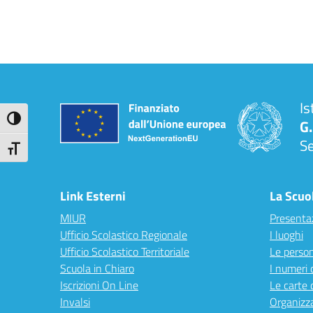
Is
Attiva/disattiva alto contrasto
G.
S
Attiva/disattiva dimensione testo
Link Esterni
La Scuo
MIUR
Presenta
Ufficio Scolastico Regionale
I luoghi
Ufficio Scolastico Territoriale
Le perso
Scuola in Chiaro
I numeri 
Iscrizioni On Line
Le carte 
Invalsi
Organizz