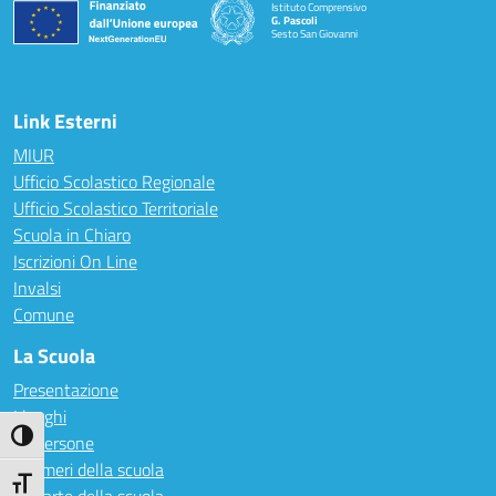
Istituto Comprensivo
G. Pascoli
Sesto San Giovanni
Link Esterni
MIUR
Ufficio Scolastico Regionale
Ufficio Scolastico Territoriale
Scuola in Chiaro
Iscrizioni On Line
Invalsi
Comune
La Scuola
Presentazione
I luoghi
Attiva/disattiva alto contrasto
Le persone
I numeri della scuola
Attiva/disattiva dimensione testo