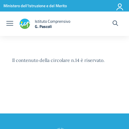
Vai ai contenuti
Vai al menu di navigazione
Vai al footer
Ministero dell'Istruzione e del Merito
Istituto Comprensivo
G. Pascoli
Il contenuto della circolare n.14 è riservato.