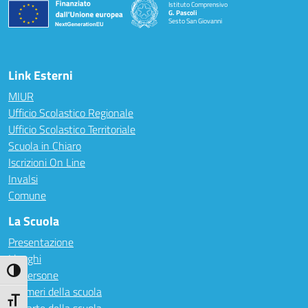
Istituto Comprensivo
G. Pascoli
Sesto San Giovanni
Link Esterni
MIUR
Ufficio Scolastico Regionale
Ufficio Scolastico Territoriale
Scuola in Chiaro
Iscrizioni On Line
Invalsi
Comune
La Scuola
Presentazione
I luoghi
Attiva/disattiva alto contrasto
Le persone
I numeri della scuola
Attiva/disattiva dimensione testo