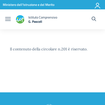
Vai ai contenuti
Vai al menu di navigazione
Vai al footer
Ministero dell'Istruzione e del Merito
Istituto Comprensivo
G. Pascoli
Il contenuto della circolare n.201 è riservato.