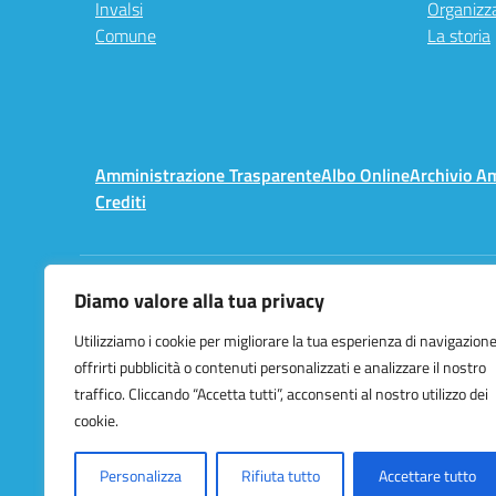
Invalsi
Organizz
Comune
La storia
Amministrazione Trasparente
Albo Online
Archivio A
Crediti
Diamo valore alla tua privacy
Centralino:
02 3657491
Utilizziamo i cookie per migliorare la tua esperienza di navigazione
offrirti pubblicità o contenuti personalizzati e analizzare il nostro
traffico. Cliccando “Accetta tutti”, acconsenti al nostro utilizzo dei
cookie.
Personalizza
Rifiuta tutto
Accettare tutto