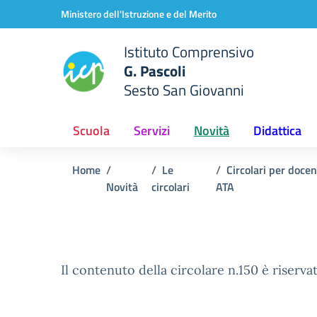
Vai ai contenuti
Vai al menu di navigazione
Vai al footer
Ministero dell'Istruzione e del Merito
Istituto Comprensivo
G. Pascoli
Sesto San Giovanni
Scuola
Servizi
Novità
Didattica
Home
Le
Circolari per docen
Novità
circolari
ATA
Il contenuto della circolare n.150 è riservat