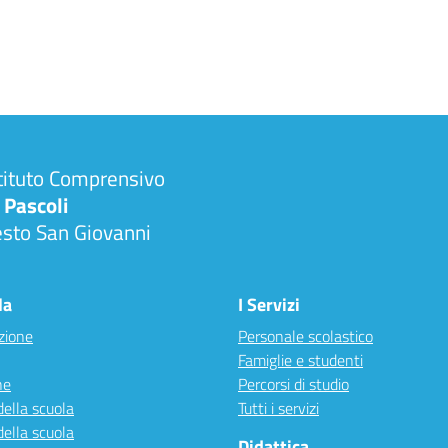
tituto Comprensivo
 Pascoli
esto San Giovanni
la
I Servizi
zione
Personale scolastico
Famiglie e studenti
ne
Percorsi di studio
della scuola
Tutti i servizi
della scuola
Didattica