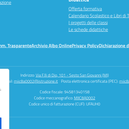
azione
Offerta formativa
Calendario Scolastico e Libri di 
I progetti delle classi
Le schede didattiche
mm. Trasparente
Archivio Albo Online
Privacy Policy
Dichiarazione d
Indirizzo:
Via F.lli di Dio, 101 - Sesto San Giovanni (MI)
Email:
miic8a0002@istruzione.it
Posta elettronica certificata (PEC):
miic8
,
Codice fiscale: 94581340158
Codice meccanografico:
MIIC8A0002
Codice unico di fatturazione (CUF): UFAUH0