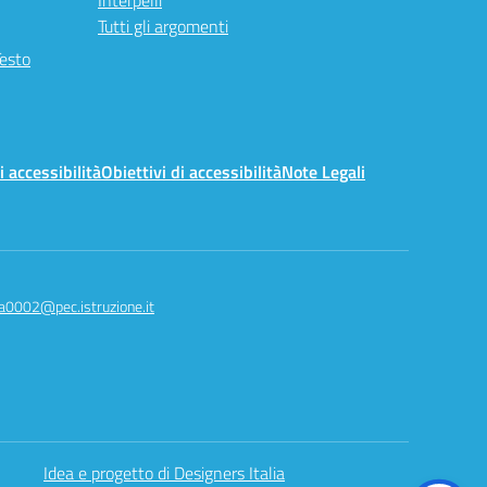
Interpelli
Tutti gli argomenti
Testo
i accessibilità
Obiettivi di accessibilità
Note Legali
a0002@pec.istruzione.it
Idea e progetto di Designers Italia