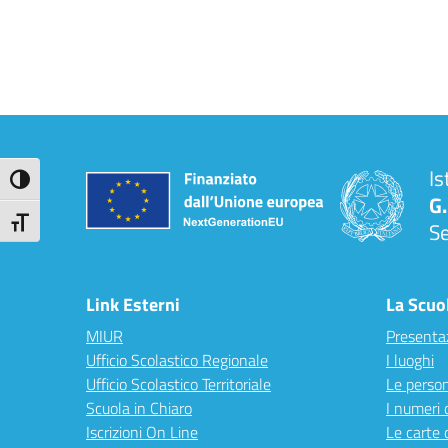
Is
Attiva/disattiva alto contrasto
G.
Attiva/disattiva dimensione testo
S
Link Esterni
La Scuo
MIUR
Presenta
Ufficio Scolastico Regionale
I luoghi
Ufficio Scolastico Territoriale
Le perso
Scuola in Chiaro
I numeri 
Iscrizioni On Line
Le carte 