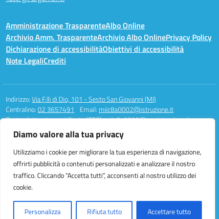
Amministrazione Trasparente
Albo Online
Archivio Amm. Trasparente
Archivio Albo Online
Privacy Policy
Dichiarazione di accessibilità
Obiettivi di accessibilità
Note Legali
Crediti
Indirizzo:
Via F.lli di Dio, 101 - Sesto San Giovanni (MI)
Centralino:
02 3657491
Email:
miic8a0002@istruzione.it
Posta elettronica certificata (PEC):
miic8a0002@pec.istruzione.it
Diamo valore alla tua privacy
Codice fiscale: 94581340158
Codice meccanografico:
MIIC8A0002
Utilizziamo i cookie per migliorare la tua esperienza di navigazione,
Codice unico di fatturazione (CUF): UFAUH0
offrirti pubblicità o contenuti personalizzati e analizzare il nostro
traffico. Cliccando “Accetta tutti”, acconsenti al nostro utilizzo dei
cookie.
Idea e progetto di Designers Italia
Personalizza
Rifiuta tutto
Accettare tutto