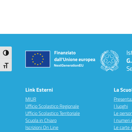
Is
Attiva/disattiva alto contrasto
G.
Attiva/disattiva dimensione testo
S
Link Esterni
La Scuo
MIUR
Presenta
Ufficio Scolastico Regionale
I luoghi
Ufficio Scolastico Territoriale
Le perso
Scuola in Chiaro
I numeri 
Iscrizioni On Line
Le carte 