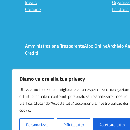
Invalsi
Organizz
Comune
La storia
Amministrazione Trasparente
Albo Online
Archivio A
Crediti
Diamo valore alla tua privacy
Centralino:
02 3657491
Utilizziamo i cookie per migliorare la tua esperienza di navigazione
offrirti pubblicità o contenuti personalizzati e analizzare il nostro
traffico. Cliccando “Accetta tutti”, acconsenti al nostro utilizzo dei
cookie.
Personalizza
Rifiuta tutto
Accettare tutto