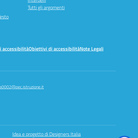
Interpelli
Tutti gli argomenti
Testo
i accessibilità
Obiettivi di accessibilità
Note Legali
a0002@pec.istruzione.it
Idea e progetto di Designers Italia