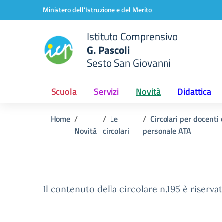
Vai ai contenuti
Vai al menu di navigazione
Vai al footer
Ministero dell'Istruzione e del Merito
Istituto Comprensivo
G. Pascoli
Sesto San Giovanni
Scuola
Servizi
Novità
Didattica
Home
Le
Circolari per docenti 
Novità
circolari
personale ATA
Il contenuto della circolare n.195 è riservat