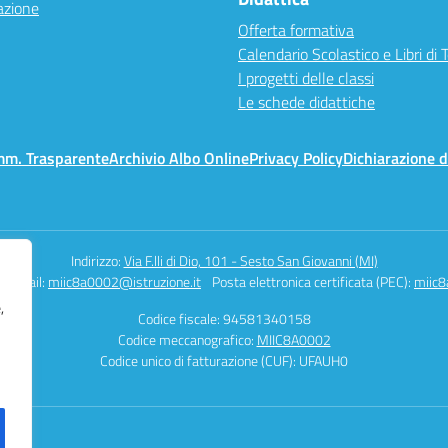
azione
Offerta formativa
Calendario Scolastico e Libri di 
I progetti delle classi
Le schede didattiche
mm. Trasparente
Archivio Albo Online
Privacy Policy
Dichiarazione d
Indirizzo:
Via F.lli di Dio, 101 - Sesto San Giovanni (MI)
Email:
miic8a0002@istruzione.it
Posta elettronica certificata (PEC):
miic8
,
Codice fiscale: 94581340158
Codice meccanografico:
MIIC8A0002
Codice unico di fatturazione (CUF): UFAUH0