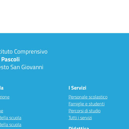
tituto Comprensivo
 Pascoli
esto San Giovanni
la
I Servizi
zione
Personale scolastico
Famiglie e studenti
ne
Percorsi di studio
della scuola
Tutti i servizi
della scuola
Didattica