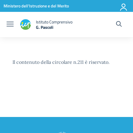
Vai ai contenuti
Vai al menu di navigazione
Vai al footer
Ministero dell'Istruzione e del Merito
Istituto Comprensivo
G. Pascoli
Il contenuto della circolare n.211 è riservato.