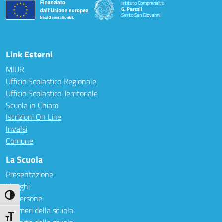
Istituto Comprensivo
G. Pascoli
Sesto San Giovanni
Link Esterni
MIUR
Ufficio Scolastico Regionale
Ufficio Scolastico Territoriale
Scuola in Chiaro
Iscrizioni On Line
Invalsi
Comune
La Scuola
Presentazione
I luoghi
Attiva/disattiva alto contrasto
Le persone
I numeri della scuola
Attiva/disattiva dimensione testo