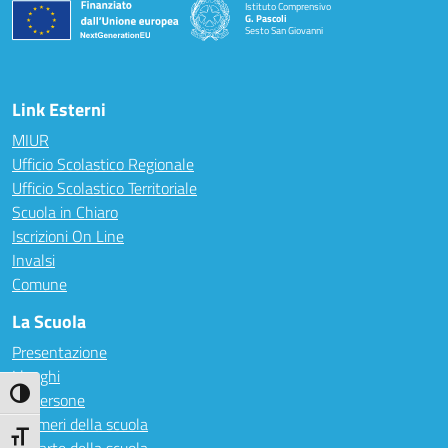
Istituto Comprensivo
G. Pascoli
Sesto San Giovanni
Link Esterni
MIUR
Ufficio Scolastico Regionale
Ufficio Scolastico Territoriale
Scuola in Chiaro
Iscrizioni On Line
Invalsi
Comune
La Scuola
Presentazione
I luoghi
Attiva/disattiva alto contrasto
Le persone
I numeri della scuola
Attiva/disattiva dimensione testo