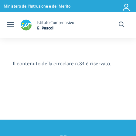
Vai ai contenuti
Vai al menu di navigazione
Vai al footer
Ministero dell'Istruzione e del Merito
Istituto Comprensivo
G. Pascoli
Il contenuto della circolare n.84 è riservato.