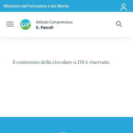
Vai ai contenuti
Vai al menu di navigazione
Vai al footer
Ministero dell'Istruzione e del Merito
Istituto Comprensivo
G. Pascoli
Il contenuto della circolare n.170 è riservato.