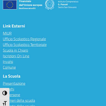
Istituto Comprensivo
G. Pascoli
Sesto San Giovanni
Link Esterni
MIUR
Ufficio Scolastico Regionale
Ufficio Scolastico Territoriale
Scuola in Chiaro
Iscrizioni On Line
Invalsi
Comune
La Scuola
Presentazione
I luoghi
Attiva/disattiva alto contrasto
Le persone
I numeri della scuola
Attiva/disattiva dimensione testo