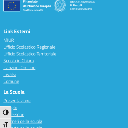
Istituto Comprensivo
G. Pascoli
Sesto San Giovanni
Link Esterni
MIUR
Ufficio Scolastico Regionale
Ufficio Scolastico Territoriale
Scuola in Chiaro
Iscrizioni On Line
Invalsi
Comune
La Scuola
Presentazione
I luoghi
Attiva/disattiva alto contrasto
Le persone
I numeri della scuola
Attiva/disattiva dimensione testo