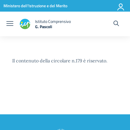
Vai ai contenuti
Vai al menu di navigazione
Vai al footer
Ministero dell'Istruzione e del Merito
Istituto Comprensivo
G. Pascoli
Il contenuto della circolare n.179 è riservato.