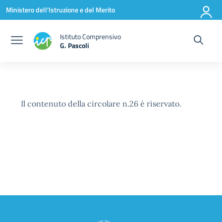
Vai ai contenuti
Vai al menu di navigazione
Vai al footer
Ministero dell'Istruzione e del Merito
Istituto Comprensivo
G. Pascoli
Il contenuto della circolare n.26 è riservato.