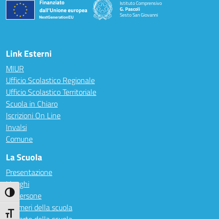
Istituto Comprensivo
G. Pascoli
Sesto San Giovanni
Link Esterni
MIUR
Ufficio Scolastico Regionale
Ufficio Scolastico Territoriale
Scuola in Chiaro
Iscrizioni On Line
Invalsi
Comune
La Scuola
Presentazione
I luoghi
Attiva/disattiva alto contrasto
Le persone
I numeri della scuola
Attiva/disattiva dimensione testo