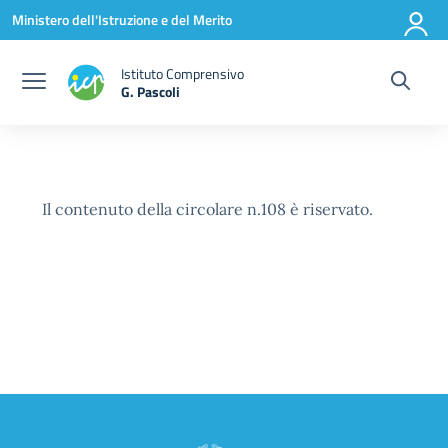
Vai ai contenuti
Vai al menu di navigazione
Vai al footer
Ministero dell'Istruzione e del Merito
Istituto Comprensivo
G. Pascoli
Il contenuto della circolare n.108 è riservato.