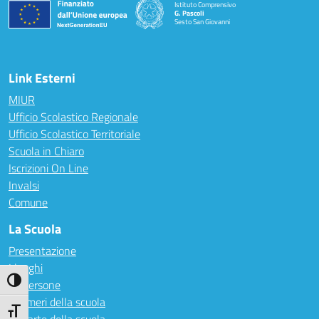
Istituto Comprensivo
G. Pascoli
Sesto San Giovanni
Link Esterni
MIUR
Ufficio Scolastico Regionale
Ufficio Scolastico Territoriale
Scuola in Chiaro
Iscrizioni On Line
Invalsi
Comune
La Scuola
Presentazione
I luoghi
Attiva/disattiva alto contrasto
Le persone
I numeri della scuola
Attiva/disattiva dimensione testo