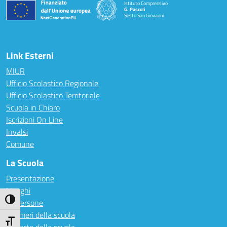
Istituto Comprensivo
G. Pascoli
Sesto San Giovanni
Link Esterni
MIUR
Ufficio Scolastico Regionale
Ufficio Scolastico Territoriale
Scuola in Chiaro
Iscrizioni On Line
Invalsi
Comune
La Scuola
Presentazione
I luoghi
Attiva/disattiva alto contrasto
Le persone
I numeri della scuola
Attiva/disattiva dimensione testo