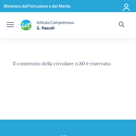
Vai ai contenuti
Vai al menu di navigazione
Vai al footer
Ministero dell'Istruzione e del Merito
Istituto Comprensivo
G. Pascoli
Il contenuto della circolare n.80 è riservato.