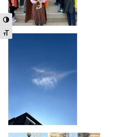
Attiva/disattiva alto contrasto
Attiva/disattiva dimensione testo