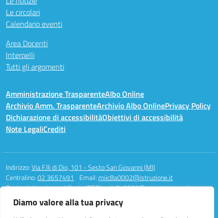
Le notizie
Le circolari
Calendario eventi
Area Docenti
Interpelli
Tutti gli argomenti
Amministrazione Trasparente
Albo Online
Archivio Amm. Trasparente
Archivio Albo Online
Privacy Policy
Dichiarazione di accessibilità
Obiettivi di accessibilità
Note Legali
Crediti
Indirizzo:
Via F.lli di Dio, 101 - Sesto San Giovanni (MI)
Centralino:
02 3657491
Email:
miic8a0002@istruzione.it
Posta elettronica certificata (PEC):
miic8a0002@pec.istruzione.it
Diamo valore alla tua privacy
Codice fiscale: 94581340158
Codice meccanografico:
MIIC8A0002