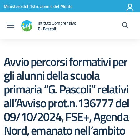
Vai ai contenuti
Vai al menu di navigazione
Vai al footer
Ministero dell'Istruzione e del Merito
Istituto Comprensivo
G. Pascoli
Avvio percorsi formativi per
gli alunni della scuola
primaria “G. Pascoli” relativi
all’Avviso prot.n.136777 del
09/10/2024, FSE+, Agenda
Nord, emanato nell’ambito