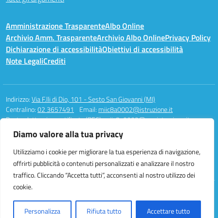
Amministrazione Trasparente
Albo Online
Archivio Amm. Trasparente
Archivio Albo Online
Privacy Policy
Dichiarazione di accessibilità
Obiettivi di accessibilità
Note Legali
Crediti
Indirizzo:
Via F.lli di Dio, 101 - Sesto San Giovanni (MI)
Centralino:
02 3657491
Email:
miic8a0002@istruzione.it
Posta elettronica certificata (PEC):
miic8a0002@pec.istruzione.it
Diamo valore alla tua privacy
Codice fiscale: 94581340158
Codice meccanografico:
MIIC8A0002
Utilizziamo i cookie per migliorare la tua esperienza di navigazione,
Codice unico di fatturazione (CUF): UFAUH0
offrirti pubblicità o contenuti personalizzati e analizzare il nostro
traffico. Cliccando “Accetta tutti”, acconsenti al nostro utilizzo dei
cookie.
Idea e progetto di Designers Italia
Personalizza
Rifiuta tutto
Accettare tutto