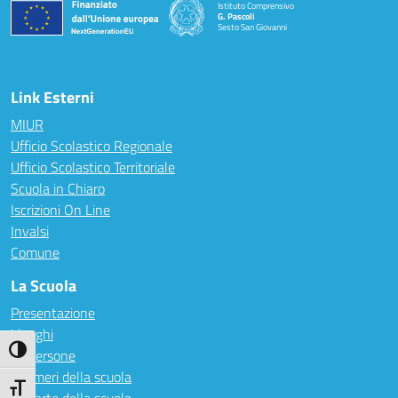
Istituto Comprensivo
G. Pascoli
Sesto San Giovanni
Link Esterni
MIUR
Ufficio Scolastico Regionale
Ufficio Scolastico Territoriale
Scuola in Chiaro
Iscrizioni On Line
Invalsi
Comune
La Scuola
Presentazione
I luoghi
Attiva/disattiva alto contrasto
Le persone
I numeri della scuola
Attiva/disattiva dimensione testo