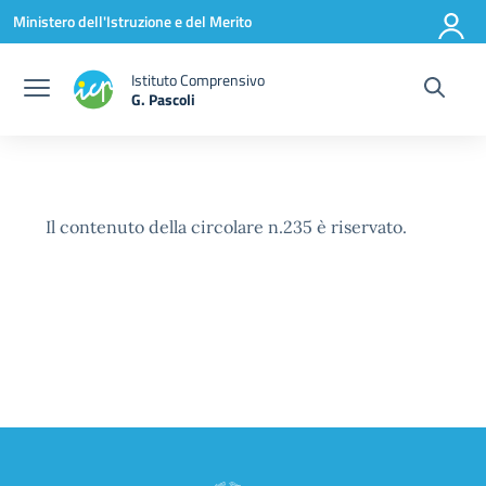
Vai ai contenuti
Vai al menu di navigazione
Vai al footer
Ministero dell'Istruzione e del Merito
Istituto Comprensivo
G. Pascoli
Il contenuto della circolare n.235 è riservato.