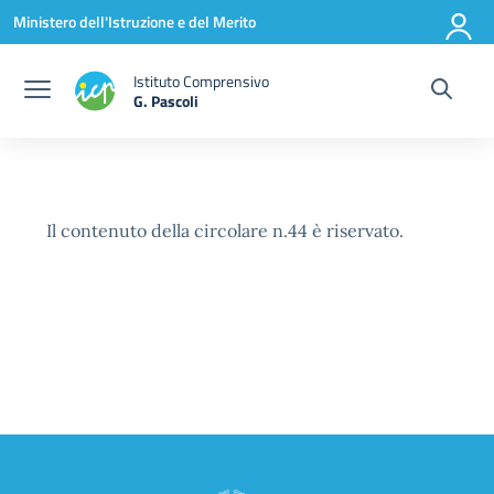
Vai ai contenuti
Vai al menu di navigazione
Vai al footer
Ministero dell'Istruzione e del Merito
Istituto Comprensivo
G. Pascoli
Il contenuto della circolare n.44 è riservato.