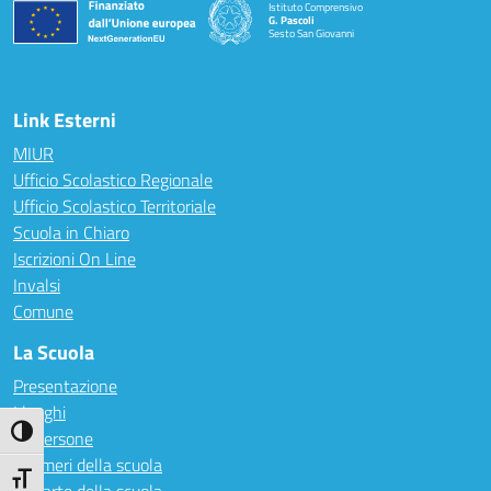
Istituto Comprensivo
G. Pascoli
Sesto San Giovanni
Link Esterni
MIUR
Ufficio Scolastico Regionale
Ufficio Scolastico Territoriale
Scuola in Chiaro
Iscrizioni On Line
Invalsi
Comune
La Scuola
Presentazione
I luoghi
Attiva/disattiva alto contrasto
Le persone
I numeri della scuola
Attiva/disattiva dimensione testo