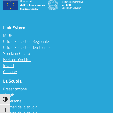
Istituto Comprensivo
G. Pascoli
Sesto San Giovanni
Link Esterni
MIUR
Ufficio Scolastico Regionale
Ufficio Scolastico Territoriale
Scuola in Chiaro
Iscrizioni On Line
Invalsi
Comune
La Scuola
Presentazione
I luoghi
Attiva/disattiva alto contrasto
Le persone
I numeri della scuola
Attiva/disattiva dimensione testo