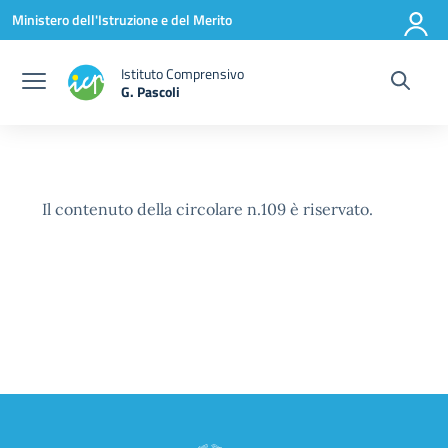
Vai ai contenuti
Vai al menu di navigazione
Vai al footer
Ministero dell'Istruzione e del Merito
Istituto Comprensivo
G. Pascoli
Il contenuto della circolare n.109 è riservato.