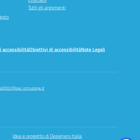
Interpelli
Tutti gli argomenti
Testo
i accessibilità
Obiettivi di accessibilità
Note Legali
a0002@pec.istruzione.it
Idea e progetto di Designers Italia