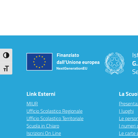
Is
Attiva/disattiva alto contrasto
G.
Attiva/disattiva dimensione testo
S
Link Esterni
La Scuo
MIUR
Presenta
Ufficio Scolastico Regionale
I luoghi
Ufficio Scolastico Territoriale
Le perso
Scuola in Chiaro
I numeri 
Iscrizioni On Line
Le carte 