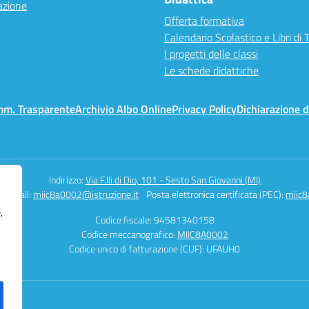
azione
Offerta formativa
Calendario Scolastico e Libri di 
I progetti delle classi
Le schede didattiche
mm. Trasparente
Archivio Albo Online
Privacy Policy
Dichiarazione d
Indirizzo:
Via F.lli di Dio, 101 - Sesto San Giovanni (MI)
Email:
miic8a0002@istruzione.it
Posta elettronica certificata (PEC):
miic8
,
Codice fiscale: 94581340158
Codice meccanografico:
MIIC8A0002
Codice unico di fatturazione (CUF): UFAUH0