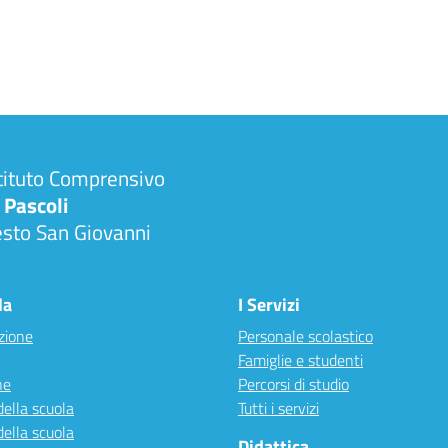
tituto Comprensivo
 Pascoli
esto San Giovanni
la
I Servizi
zione
Personale scolastico
Famiglie e studenti
ne
Percorsi di studio
della scuola
Tutti i servizi
della scuola
Didattica