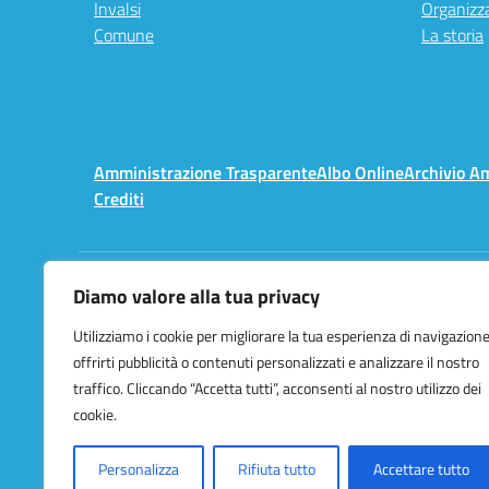
Invalsi
Organizz
Comune
La storia
Amministrazione Trasparente
Albo Online
Archivio A
Crediti
Diamo valore alla tua privacy
Centralino:
02 3657491
Utilizziamo i cookie per migliorare la tua esperienza di navigazione
offrirti pubblicità o contenuti personalizzati e analizzare il nostro
traffico. Cliccando “Accetta tutti”, acconsenti al nostro utilizzo dei
cookie.
Personalizza
Rifiuta tutto
Accettare tutto