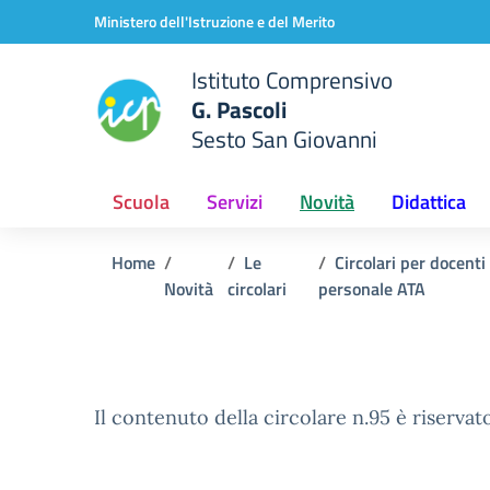
Vai ai contenuti
Vai al menu di navigazione
Vai al footer
Ministero dell'Istruzione e del Merito
Istituto Comprensivo
G. Pascoli
Sesto San Giovanni
Scuola
Servizi
Novità
Didattica
Home
Le
Circolari per docenti
Novità
circolari
personale ATA
Il contenuto della circolare n.95 è riservato