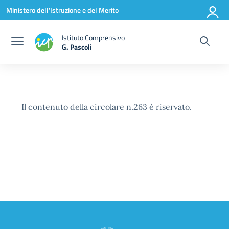
Vai ai contenuti
Vai al menu di navigazione
Vai al footer
Ministero dell'Istruzione e del Merito
Istituto Comprensivo
G. Pascoli
Il contenuto della circolare n.263 è riservato.