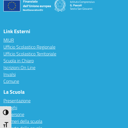
Istituto Comprensivo
G. Pascoli
Sesto San Giovanni
Link Esterni
MIUR
Ufficio Scolastico Regionale
Ufficio Scolastico Territoriale
Scuola in Chiaro
Iscrizioni On Line
Invalsi
Comune
La Scuola
Presentazione
I luoghi
Attiva/disattiva alto contrasto
Le persone
I numeri della scuola
Attiva/disattiva dimensione testo