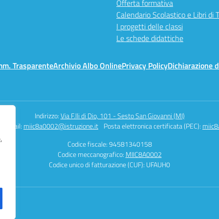
Offerta formativa
Calendario Scolastico e Libri di 
I progetti delle classi
Le schede didattiche
mm. Trasparente
Archivio Albo Online
Privacy Policy
Dichiarazione d
Indirizzo:
Via F.lli di Dio, 101 - Sesto San Giovanni (MI)
Email:
miic8a0002@istruzione.it
Posta elettronica certificata (PEC):
miic8
,
Codice fiscale: 94581340158
Codice meccanografico:
MIIC8A0002
Codice unico di fatturazione (CUF): UFAUH0