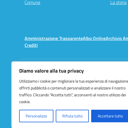
Comune
La storia
Amministrazione Trasparente
Albo Online
Archivio A
Crediti
Diamo valore alla tua privacy
Centralino:
02 3657491
Utilizziamo i cookie per migliorare la tua esperienza di navigazione
offrirti pubblicità o contenuti personalizzati e analizzare il nostro
traffico. Cliccando “Accetta tutti”, acconsenti al nostro utilizzo dei
cookie.
Personalizza
Rifiuta tutto
Accettare tutto