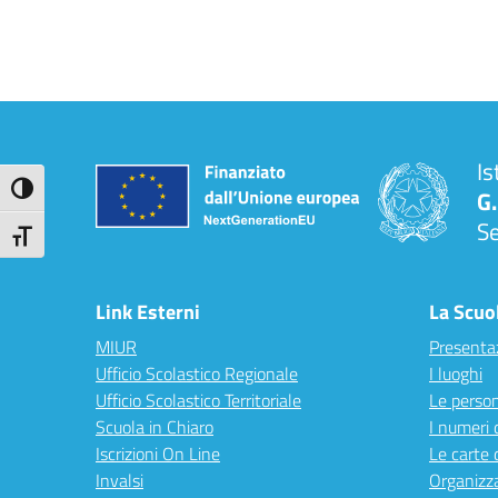
Is
Attiva/disattiva alto contrasto
G.
S
Attiva/disattiva dimensione testo
Link Esterni
La Scuo
MIUR
Presenta
Ufficio Scolastico Regionale
I luoghi
Ufficio Scolastico Territoriale
Le perso
Scuola in Chiaro
I numeri 
Iscrizioni On Line
Le carte 
Invalsi
Organizz