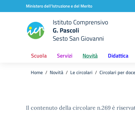
Vai ai contenuti
Vai al menu di navigazione
Vai al footer
Ministero dell'Istruzione e del Merito
Istituto Comprensivo
G. Pascoli
Sesto San Giovanni
Scuola
Servizi
Novità
Didattica
Home
Novità
Le circolari
Circolari per doc
Il contenuto della circolare n.269 è riserva