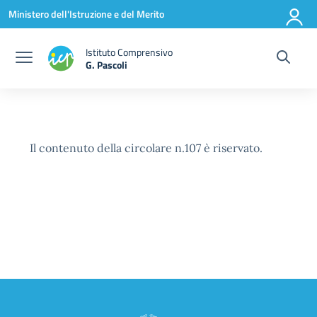
Vai ai contenuti
Vai al menu di navigazione
Vai al footer
Ministero dell'Istruzione e del Merito
Istituto Comprensivo
G. Pascoli
Il contenuto della circolare n.107 è riservato.