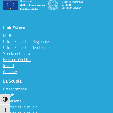
Istituto Comprensivo
G. Pascoli
Sesto San Giovanni
Link Esterni
MIUR
Ufficio Scolastico Regionale
Ufficio Scolastico Territoriale
Scuola in Chiaro
Iscrizioni On Line
Invalsi
Comune
La Scuola
Presentazione
I luoghi
Attiva/disattiva alto contrasto
Le persone
I numeri della scuola
Attiva/disattiva dimensione testo