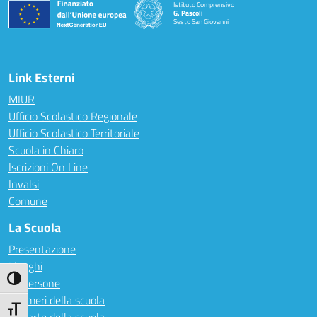
Istituto Comprensivo
G. Pascoli
Sesto San Giovanni
Link Esterni
MIUR
Ufficio Scolastico Regionale
Ufficio Scolastico Territoriale
Scuola in Chiaro
Iscrizioni On Line
Invalsi
Comune
La Scuola
Presentazione
I luoghi
Attiva/disattiva alto contrasto
Le persone
I numeri della scuola
Attiva/disattiva dimensione testo