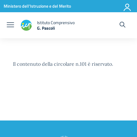
Vai ai contenuti
Vai al menu di navigazione
Vai al footer
Ministero dell'Istruzione e del Merito
Istituto Comprensivo
G. Pascoli
Il contenuto della circolare n.101 è riservato.